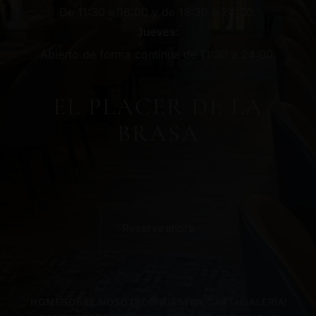
De 11:30 a 16:00 y de 18:30 a 24:00.
Jueves:
Abierto de forma continua de 11:30 a 24:00.
EL PLACER DE LA
BRASA
Reserva ahora
HOME
SOBRE NOSOTROS
NUESTRA CARTA
GALERÍA