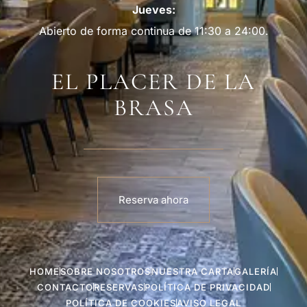
Jueves:
Abierto de forma continua de 11:30 a 24:00.
EL PLACER DE LA
BRASA
Reserva ahora
HOME
SOBRE NOSOTROS
NUESTRA CARTA
GALERÍA
CONTACTO
RESERVAS
POLÍTICA DE PRIVACIDAD
POLÍTICA DE COOKIES
AVISO LEGAL