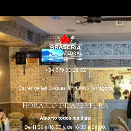
+34 679 50 26 82
Carrer de les Coques, 9, 43003 Tarragona
HORARIO DE APERTURA
Abierto todos los días:
De 11:30 a 16:00 y de 18:30 a 24:00.