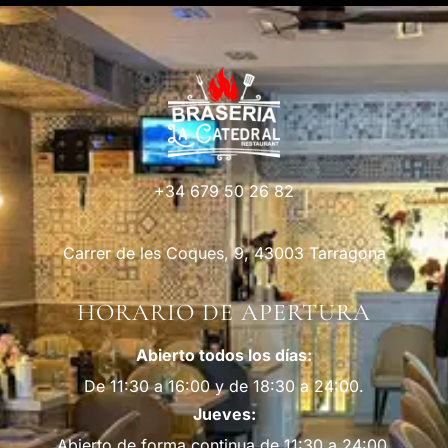
+34 679 50 26 82
Carrer de les Coques, 9, 43003 Tarragona
HORARIO DE APERTURA
Abierto todos los días:
De 11:30 a 16:00 y de 18:30 a 24:00.
Jueves:
Abierto de forma continua de 11:30 a 24:00.