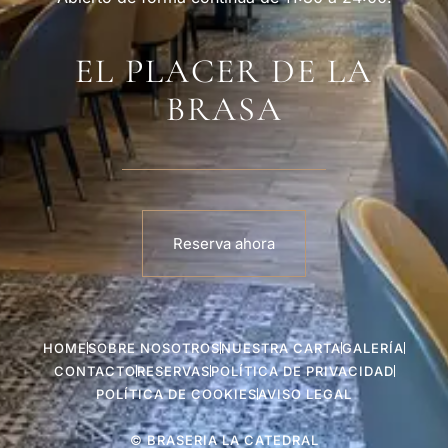
EL PLACER DE LA
BRASA
Reserva ahora
HOME
SOBRE NOSOTROS
NUESTRA CARTA
GALERÍA
CONTACTO
RESERVAS
POLÍTICA DE PRIVACIDAD
POLÍTICA DE COOKIES
AVISO LEGAL
© BRASERIA LA CATEDRAL