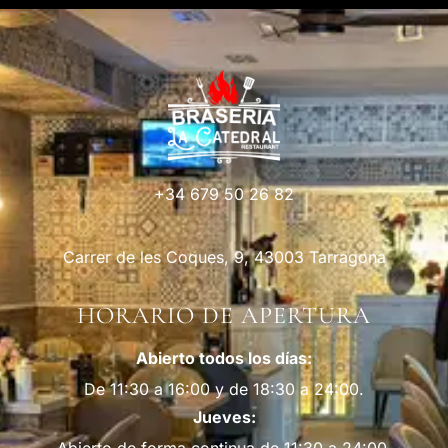
+34 679 50 26 82
Carrer de les Coques, 9, 43003 Tarragona
HORARIO DE APERTURA
Abierto todos los días:
De 11:30 a 16:00 y de 18:30 a 24:00.
Jueves:
Abierto de forma continua de 11:30 a 24:00.