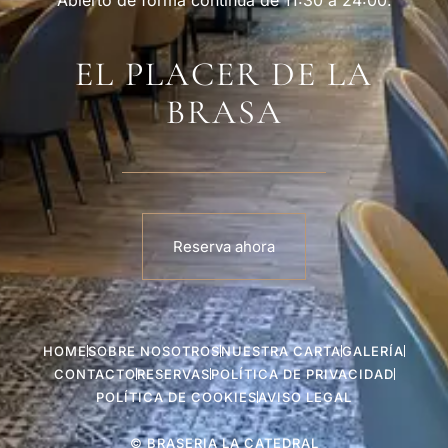
EL PLACER DE LA
BRASA
Reserva ahora
HOME
SOBRE NOSOTROS
NUESTRA CARTA
GALERÍA
CONTACTO
RESERVAS
POLÍTICA DE PRIVACIDAD
POLÍTICA DE COOKIES
AVISO LEGAL
© BRASERIA LA CATEDRAL