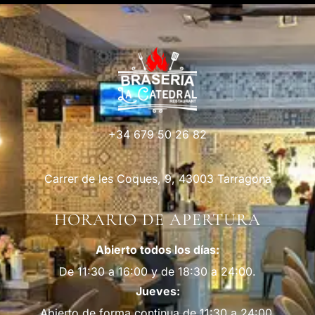
+34 679 50 26 82
Carrer de les Coques, 9, 43003 Tarragona
HORARIO DE APERTURA
Abierto todos los días:
De 11:30 a 16:00 y de 18:30 a 24:00.
Jueves:
Abierto de forma continua de 11:30 a 24:00.