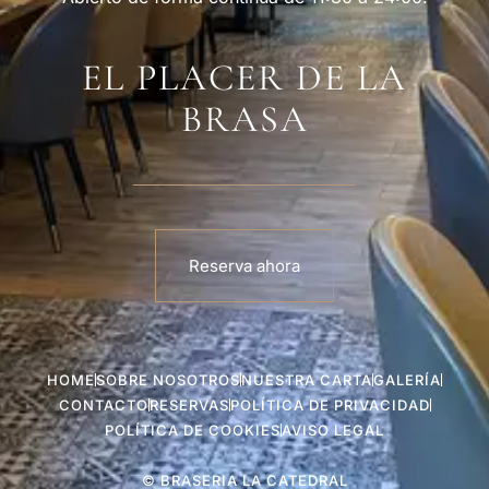
EL PLACER DE LA
BRASA
Reserva ahora
HOME
SOBRE NOSOTROS
NUESTRA CARTA
GALERÍA
CONTACTO
RESERVAS
POLÍTICA DE PRIVACIDAD
POLÍTICA DE COOKIES
AVISO LEGAL
© BRASERIA LA CATEDRAL